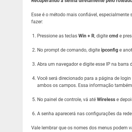
Recuperando a senha diretamente pelo rotead
Esse é o método mais confiável, especialmente 
fazer:
Pressione as teclas
Win + R
, digite
cmd
e pres
No prompt de comando, digite
ipconfig
e ano
Abra um navegador e digite esse IP na barra 
Você será direcionado para a página de login
ambos os campos. Essa informação também p
No painel de controle, vá até
Wireless
e depo
A senha aparecerá nas configurações da rede e
Vale lembrar que os nomes dos menus podem var