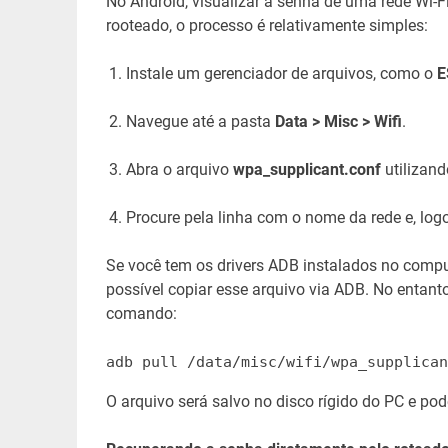
No Android, visualizar a senha de uma rede Wi-Fi
rooteado, o processo é relativamente simples:
Instale um gerenciador de arquivos, como o
E
Navegue até a pasta
Data > Misc > Wifi
.
Abra o arquivo
wpa_supplicant.conf
utilizand
Procure pela linha com o nome da rede e, log
Se você tem os drivers ADB instalados no compu
possível copiar esse arquivo via ADB. No entanto
comando:
adb pull /data/misc/wifi/wpa_supplican
O arquivo será salvo no disco rígido do PC e po