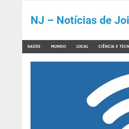
Skip
to
NJ – Notícias de Joi
content
SAÚDE
MUNDO
LOCAL
CIÊNCIA E TEC