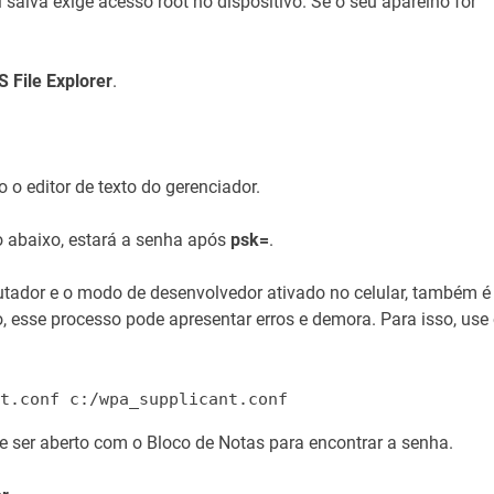
 salva exige acesso root no dispositivo. Se o seu aparelho for
S File Explorer
.
o o editor de texto do gerenciador.
o abaixo, estará a senha após
psk=
.
tador e o modo de desenvolvedor ativado no celular, também é
, esse processo pode apresentar erros e demora. Para isso, use
t.conf c:/wpa_supplicant.conf
de ser aberto com o Bloco de Notas para encontrar a senha.