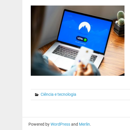
Ciência e tecnologia
Powered by
WordPress
and
Merlin
.