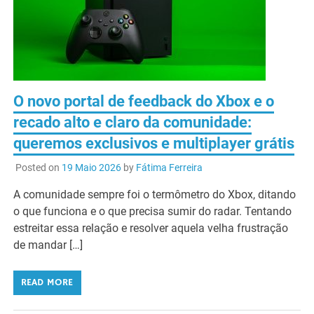
O novo portal de feedback do Xbox e o
recado alto e claro da comunidade:
queremos exclusivos e multiplayer grátis
Posted on
19 Maio 2026
by
Fátima Ferreira
A comunidade sempre foi o termômetro do Xbox, ditando
o que funciona e o que precisa sumir do radar. Tentando
estreitar essa relação e resolver aquela velha frustração
de mandar […]
READ MORE