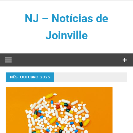
Skip
to
NJ – Notícias de
content
Joinville
MÊS:
OUTUBRO 2025